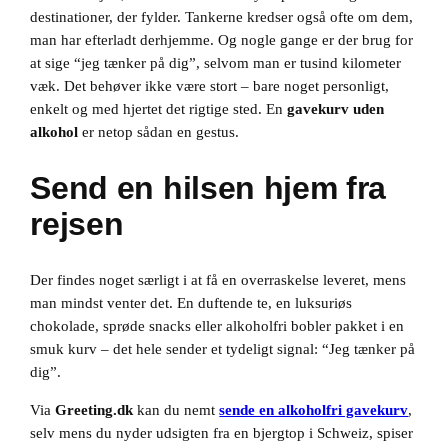
destinationer, der fylder. Tankerne kredser også ofte om dem,
man har efterladt derhjemme. Og nogle gange er der brug for
at sige “jeg tænker på dig”, selvom man er tusind kilometer
væk. Det behøver ikke være stort – bare noget personligt,
enkelt og med hjertet det rigtige sted. En
gavekurv uden
alkohol
er netop sådan en gestus.
Send en hilsen hjem fra
rejsen
Der findes noget særligt i at få en overraskelse leveret, mens
man mindst venter det. En duftende te, en luksuriøs
chokolade, sprøde snacks eller alkoholfri bobler pakket i en
smuk kurv – det hele sender et tydeligt signal: “Jeg tænker på
dig”.
Via
Greeting.dk
kan du nemt
sende en alkoholfri gavekurv
,
selv mens du nyder udsigten fra en bjergtop i Schweiz, spiser