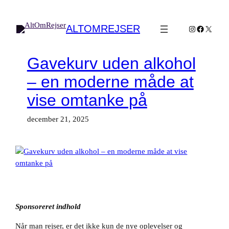
Spring
til
ALTOMREJSER
Instagram
Facebook
X
indhold
Gavekurv uden alkohol
– en moderne måde at
vise omtanke på
december 21, 2025
Sponsoreret indhold
Når man rejser, er det ikke kun de nye oplevelser og