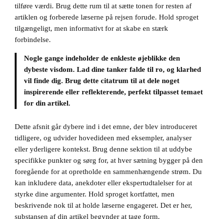
tilføre værdi. Brug dette rum til at sætte tonen for resten af
artiklen og forberede læserne på rejsen forude. Hold sproget
tilgængeligt, men informativt for at skabe en stærk
forbindelse.
Nogle gange indeholder de enkleste øjeblikke den
dybeste visdom. Lad dine tanker falde til ro, og klarhed
vil finde dig. Brug dette citatrum til at dele noget
inspirerende eller reflekterende, perfekt tilpasset temaet
for din artikel.
Dette afsnit går dybere ind i det emne, der blev introduceret
tidligere, og udvider hovedideen med eksempler, analyser
eller yderligere kontekst. Brug denne sektion til at uddybe
specifikke punkter og sørg for, at hver sætning bygger på den
foregående for at opretholde en sammenhængende strøm. Du
kan inkludere data, anekdoter eller ekspertudtalelser for at
styrke dine argumenter. Hold sproget kortfattet, men
beskrivende nok til at holde læserne engageret. Det er her,
substansen af din artikel begynder at tage form.